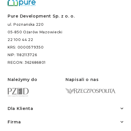
Pure Development
Sp. z o. o.
ul. Poznańska 220
05-850 Ożarów Mazowiecki
22 100 44 22
KRS: 0000579350
NIP: 1182113726
REGON: 362686801
Należymy do
Napisali o nas
Dla Klienta
Firma