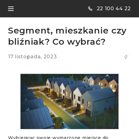
22 100 44 22
Segment, mieszkanie czy
Home
bliźniak? Co wybrać?
Oferta
17 listopada, 2023
Zrealizowane inwestycje
O nas
Kontakt
Blog
Ożarów Mazowiecki
Poznań
Wybierając swoje wymarzone miejsce do